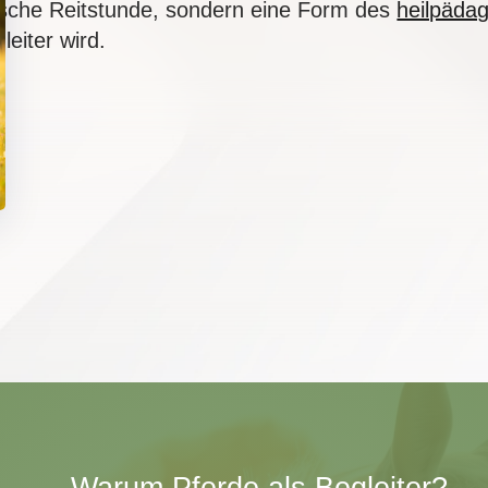
sische Reitstunde, sondern eine Form des
heilpäda
eiter wird.
Warum Pferde als Begleiter?