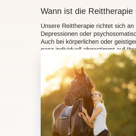
Wann ist die Reittherapie 
Unsere Reittherapie richtet sich a
Depressionen oder psychosomatisc
Auch bei körperlichen oder geistige
ganz individuell abgestimmt auf Ihr
Wie läuft die Reittherapi
Sanfte Körperarbeit und Wahrn
Aufbau einer Beziehung und ei
Sitz auf dem Pferd
Achtsame Anleitung in geschütz
Ein Umfeld ohne Leistungsdruck
Die Natur des Spessarts als heil