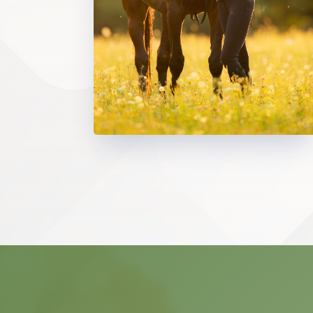
Unsere Reittherapie ist keine klas
Pferd zum Partner, Spiegel und Begl
Jetzt Termin vereinbaren